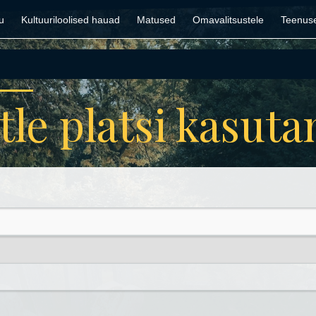
u
Kultuuriloolised hauad
Matused
Omavalitsustele
Teenus
tle platsi kasut