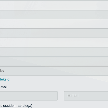
ndeksid
-mail
gulusside maetutega)