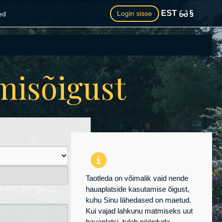
EST
Login sisse
ed
amisõigust
Taotleda on võimalik vaid nende
hauaplatside kasutamise õigust,
kuhu Sinu lähedased on maetud.
Kui vajad lahkunu matmiseks uut
hauaplatsi, tuleb pöörduda