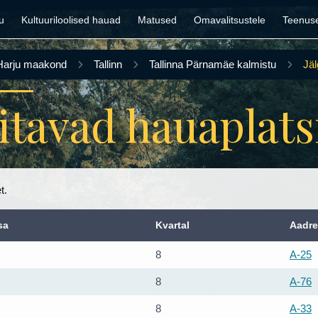
u
Kultuuriloolised hauad
Matused
Omavalitsustele
Teenus
Harju maakond
Tallinn
Tallinna Pärnamäe kalmistu
Jäl
gitavad hauaplats
t.
sa
Kvartal
Aadre
8
A-25
8
A-76
8
A-33