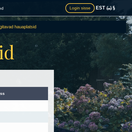
EST
Login sisse
ed
gitavad hauaplatsid
id
ss