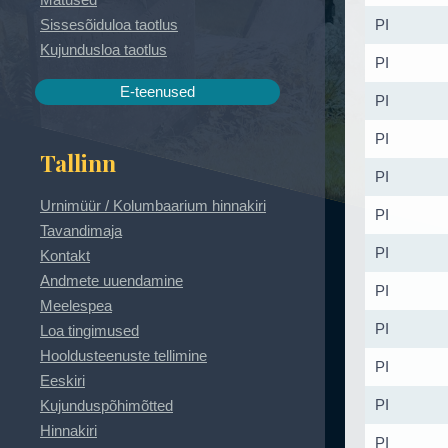
Sissesõiduloa taotlus
PI
Kujundusloa taotlus
PI
E-teenused
PI
PI
Tallinn
PI
Urnimüür / Kolumbaarium hinnakiri
PI
Tavandimaja
PI
Kontakt
Andmete uuendamine
PI
Meelespea
PI
Loa tingimused
Hooldusteenuste tellimine
PI
Eeskiri
PI
Kujunduspõhimõtted
Hinnakiri
PI