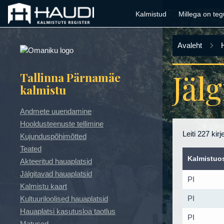
Mine põhisisu juurde
Kalmistud
Millega on teg
Avaleht
Jäl
Tallinna Pärnamäe
kalmistu
Andmete uuendamine
Hooldusteenuste tellimine
Leiti 227 kirje
Kujunduspõhimõtted
Teated
Kalmistuo
Akteeritud hauaplatsid
Jälgitavad hauaplatsid
PI
Kalmistu kaart
PI
Kultuuriloolised hauaplatsid
Hauaplatsi kasutusloa taotlus
PI
Matused